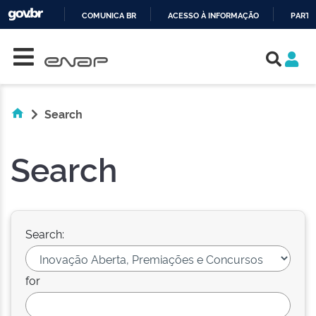
COMUNICA BR
ACESSO À INFORMAÇÃO
PARTI
Skip navigation
IR
PARA
O
CONTEÚDO
Search
Search
Search:
for