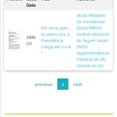
Date
Brasil. Ministério
da Previdência
Por terra, pelo
Social (MPAS).
ar, pelos rios, a
Instituto Nacional
1999-
Previdência
do Seguro Social
03
chega até você
(INSS).
!
Superintendência
Estadual do Rio
Grande do Sul
previous
1
next