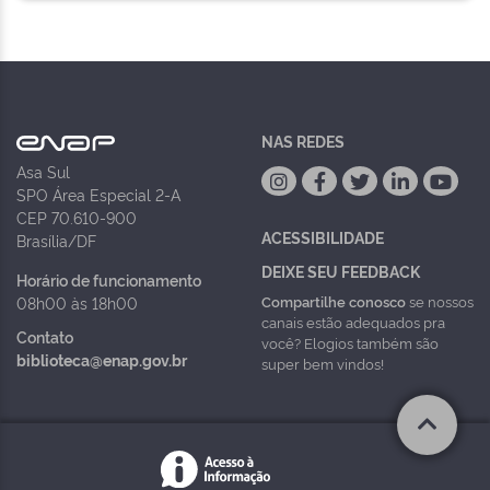
NAS REDES
Asa Sul
SPO Área Especial 2-A
CEP 70.610-900
ACESSIBILIDADE
Brasília/DF
DEIXE SEU FEEDBACK
Horário de funcionamento
Compartilhe conosco
se nossos
08h00 às 18h00
canais estão adequados pra
Contato
você? Elogios também são
biblioteca@enap.gov.br
super bem vindos!