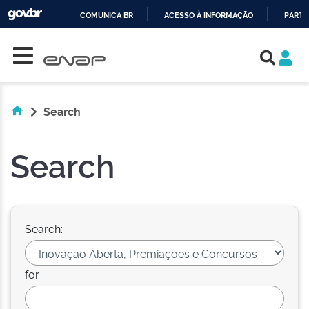
COMUNICA BR
ACESSO À INFORMAÇÃO
PARTI
Skip navigation
IR
PARA
O
CONTEÚDO
Search
Search
Search:
for