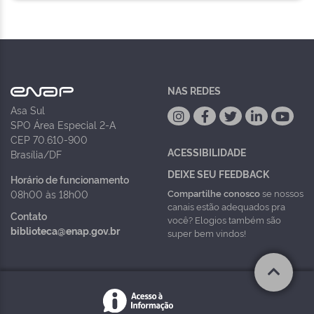
NAS REDES
Asa Sul
SPO Área Especial 2-A
CEP 70.610-900
ACESSIBILIDADE
Brasília/DF
DEIXE SEU FEEDBACK
Horário de funcionamento
Compartilhe conosco
se nossos
08h00 às 18h00
canais estão adequados pra
Contato
você? Elogios também são
biblioteca@enap.gov.br
super bem vindos!