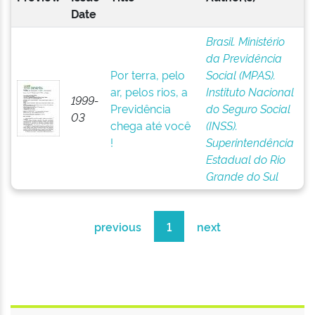
Date
Brasil. Ministério
da Previdência
Por terra, pelo
Social (MPAS).
ar, pelos rios, a
Instituto Nacional
1999-
Previdência
do Seguro Social
03
chega até você
(INSS).
!
Superintendência
Estadual do Rio
Grande do Sul
previous
1
next