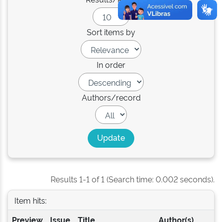
Sort items by
In order
Authors/record
Results 1-1 of 1 (Search time: 0.002 seconds).
Item hits:
Preview
Issue
Title
Author(s)