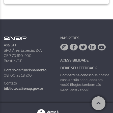
NAS REDES
Asa Sul
SPO Área Especial 2-A
CEP 70.610-900
ACESSIBILIDADE
Brasília/DF
DEIXE SEU FEEDBACK
Horário de funcionamento
Compartilhe conosco
se nossos
08h00 às 18h00
canais estão adequados pra
Contato
você? Elogios também são
biblioteca@enap.gov.br
super bem vindos!