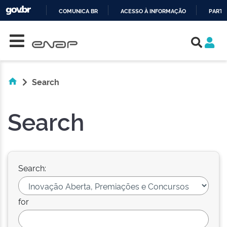
COMUNICA BR
ACESSO À INFORMAÇÃO
PARTI
Skip navigation
IR
PARA
O
CONTEÚDO
Search
Search
Search:
for