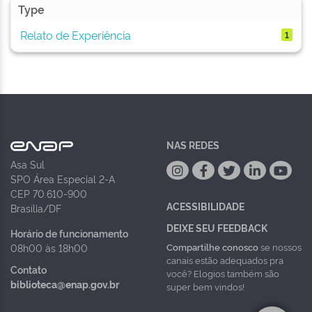
Type
Relato de Experiência
1
NAS REDES
Asa Sul
SPO Área Especial 2-A
CEP 70.610-900
ACESSIBILIDADE
Brasília/DF
DEIXE SEU FEEDBACK
Horário de funcionamento
Compartilhe conosco
se nossos
08h00 às 18h00
canais estão adequados pra
Contato
você? Elogios também são
biblioteca@enap.gov.br
super bem vindos!