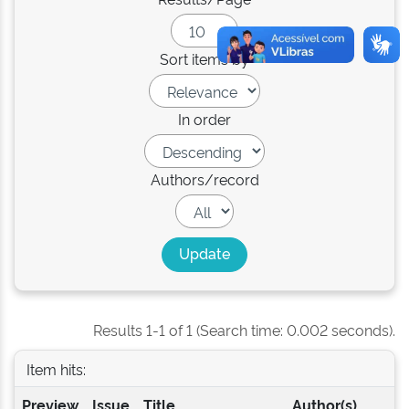
Sort items by
In order
Authors/record
Results 1-1 of 1 (Search time: 0.002 seconds).
Item hits:
Preview
Issue
Title
Author(s)