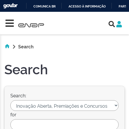
COMUNICA BR
ACESSO À INFORMAÇÃO
PARTI
Skip navigation
IR
PARA
O
CONTEÚDO
Search
Search
Search:
for