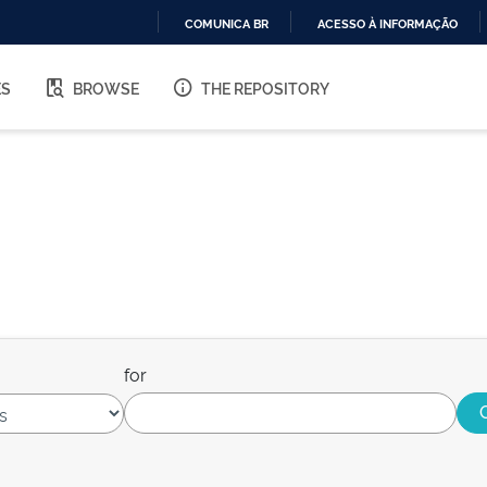
COMUNICA BR
ACESSO À INFORMAÇÃO
IR
PARA
ES
BROWSE
THE REPOSITORY
O
CONTEÚDO
for