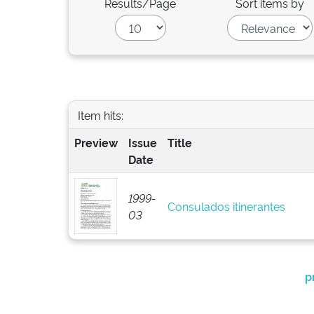
Results/Page
Sort items by
Item hits:
Preview
Issue
Title
Date
1999-
Consulados itinerantes
03
p