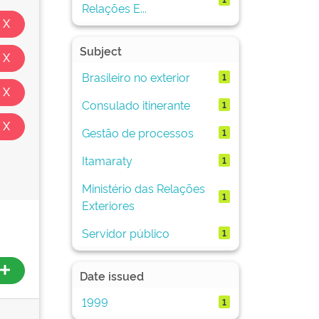
Relações E...
Subject
Brasileiro no exterior
1
Consulado itinerante
1
Gestão de processos
1
Itamaraty
1
Ministério das Relações
1
Exteriores
Servidor público
1
Date issued
1999
1