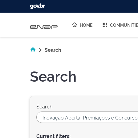
Skip navigation
HOME
COMMUNITI
Search
Search
Search:
Current filters: