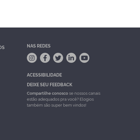
NAS REDES
OS
ACESSIBILIDADE
DEIXE SEU FEEDBACK
Compartilhe conosco
se nossos canais
estão adequados pra você? Elogios
também são super bem vindos!