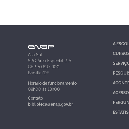
A ESCO
CURSO
Asa Sul
SPO Área Especial 2-A
SERVIÇ
CEP 70.610-900
Brasília/DF
PESQUI
ACONT
Horário de funcionamento
08h00 às 18h00
ACESSO
Contato
PERGUN
biblioteca@enap.gov.br
ESTATÍS