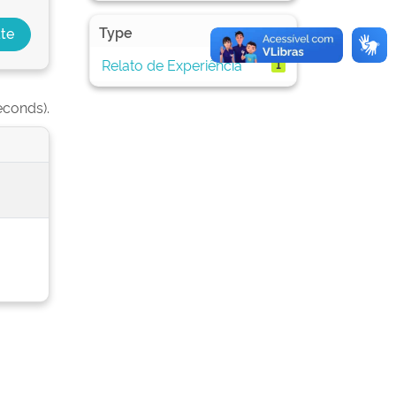
Type
Relato de Experiência
1
econds).