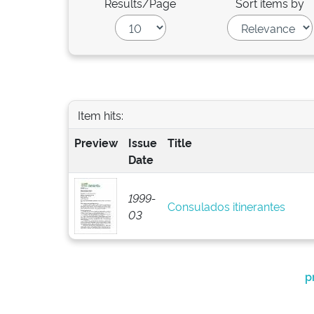
Results/Page
Sort items by
Item hits:
Preview
Issue
Title
Date
1999-
Consulados itinerantes
03
p