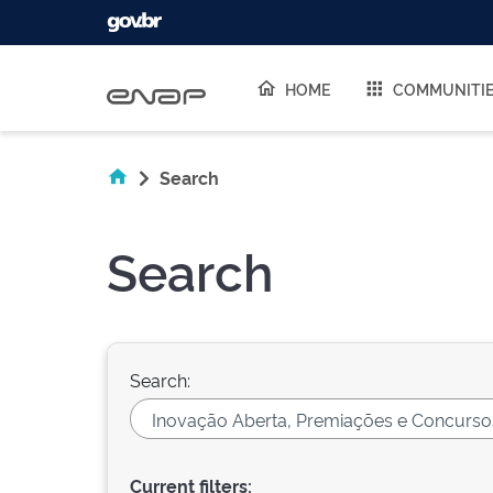
Skip navigation
HOME
COMMUNITI
Search
Search
Search:
Current filters: