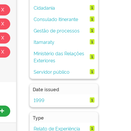
Cidadania
1
Consulado itinerante
1
Gestão de processos
1
Itamaraty
1
Ministério das Relações
1
Exteriores
Servidor público
1
Date issued
1999
1
Type
Relato de Experiência
1