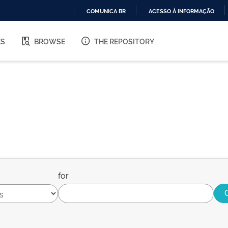
COMUNICA BR
ACESSO À INFORMAÇÃO
IR
PARA
ES
BROWSE
THE REPOSITORY
O
CONTEÚDO
for