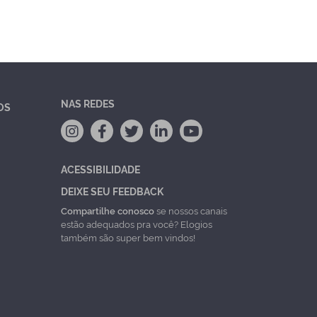
NAS REDES
OS
ACESSIBILIDADE
DEIXE SEU FEEDBACK
Compartilhe conosco
se nossos canais
estão adequados pra você? Elogios
também são super bem vindos!