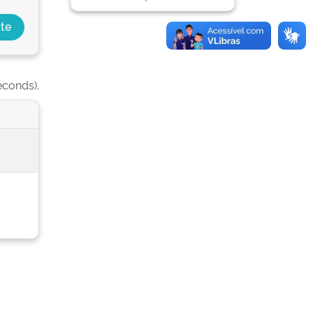
econds).