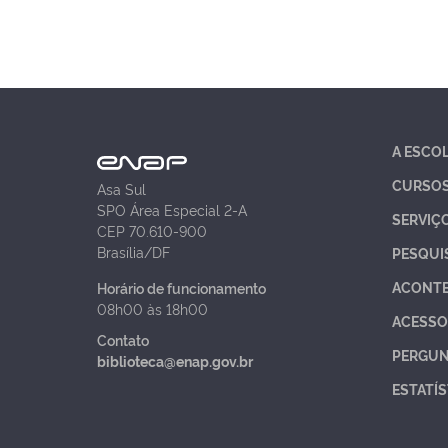
A ESCO
CURSO
Asa Sul
SPO Área Especial 2-A
SERVIÇ
CEP 70.610-900
Brasília/DF
PESQUI
ACONT
Horário de funcionamento
08h00 às 18h00
ACESSO
Contato
PERGUN
biblioteca@enap.gov.br
ESTATÍS