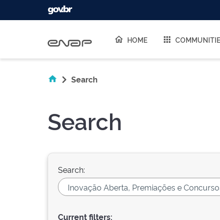
Skip navigation
HOME
COMMUNITI
Search
Search
Search:
Current filters: