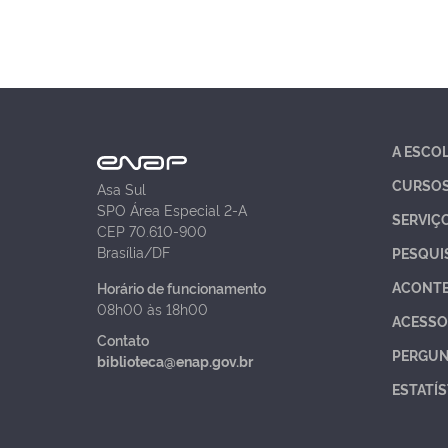
A ESCO
CURSO
Asa Sul
SPO Área Especial 2-A
SERVIÇ
CEP 70.610-900
Brasília/DF
PESQUI
ACONT
Horário de funcionamento
08h00 às 18h00
ACESSO
Contato
PERGUN
biblioteca@enap.gov.br
ESTATÍS