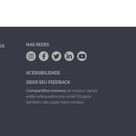
NAS REDES
OS
ACESSIBILIDADE
DEIXE SEU FEEDBACK
Compartilhe conosco
se nossos canais
estão adequados pra você? Elogios
também são super bem vindos!