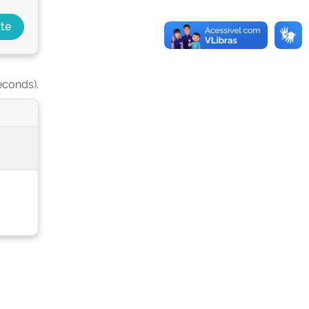
econds).