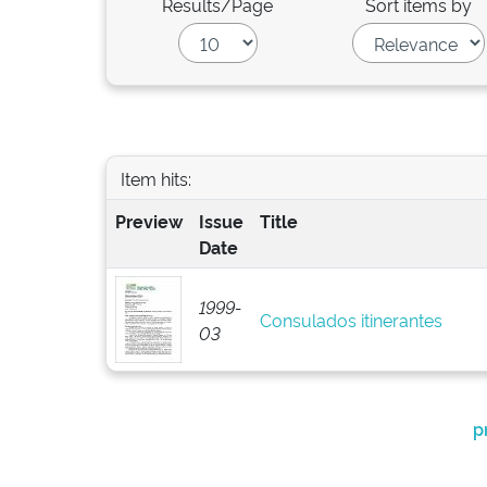
Results/Page
Sort items by
Item hits:
Preview
Issue
Title
Date
1999-
Consulados itinerantes
03
p