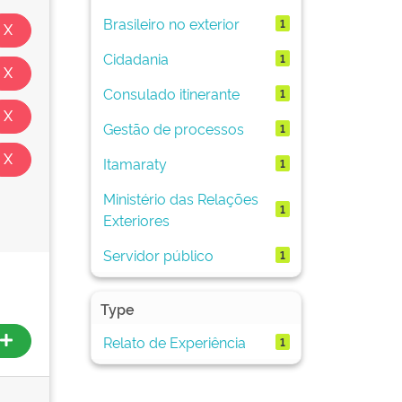
Brasileiro no exterior
1
Cidadania
1
Consulado itinerante
1
Gestão de processos
1
Itamaraty
1
Ministério das Relações
1
Exteriores
Servidor público
1
Type
Relato de Experiência
1