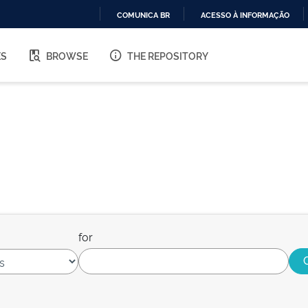
COMUNICA BR
ACESSO À INFORMAÇÃO
IR
PARA
ES
BROWSE
THE REPOSITORY
O
CONTEÚDO
for