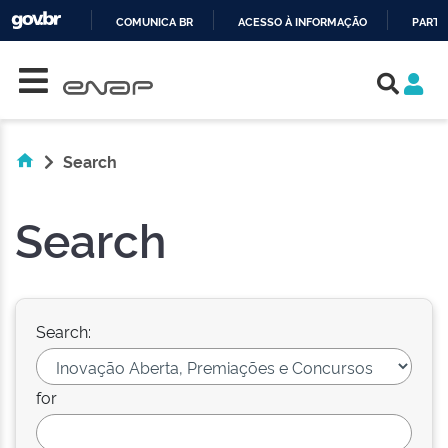
COMUNICA BR
ACESSO À INFORMAÇÃO
PARTI
Skip navigation
IR
PARA
O
CONTEÚDO
Search
Search
Search:
for