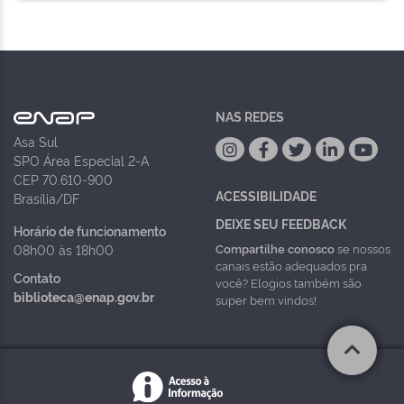
NAS REDES
Asa Sul
SPO Área Especial 2-A
CEP 70.610-900
ACESSIBILIDADE
Brasília/DF
DEIXE SEU FEEDBACK
Horário de funcionamento
Compartilhe conosco
se nossos
08h00 às 18h00
canais estão adequados pra
Contato
você? Elogios também são
biblioteca@enap.gov.br
super bem vindos!