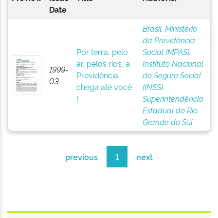
Date
Brasil. Ministério
da Previdência
Por terra, pelo
Social (MPAS).
ar, pelos rios, a
Instituto Nacional
1999-
Previdência
do Seguro Social
03
chega até você
(INSS).
!
Superintendência
Estadual do Rio
Grande do Sul
previous
1
next