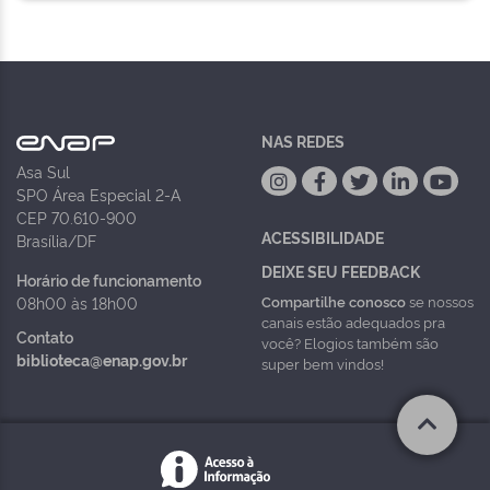
NAS REDES
Asa Sul
SPO Área Especial 2-A
CEP 70.610-900
ACESSIBILIDADE
Brasília/DF
DEIXE SEU FEEDBACK
Horário de funcionamento
Compartilhe conosco
se nossos
08h00 às 18h00
canais estão adequados pra
Contato
você? Elogios também são
biblioteca@enap.gov.br
super bem vindos!