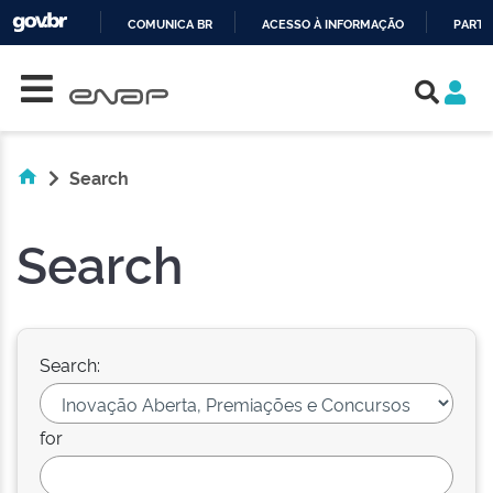
COMUNICA BR
ACESSO À INFORMAÇÃO
PARTI
Skip navigation
IR
PARA
O
CONTEÚDO
Search
Search
Search:
for