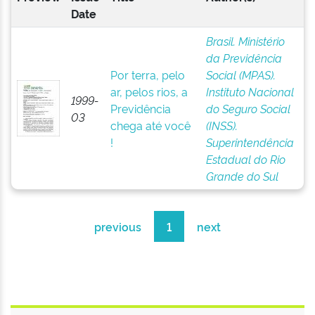
Date
Brasil. Ministério
da Previdência
Por terra, pelo
Social (MPAS).
ar, pelos rios, a
Instituto Nacional
1999-
Previdência
do Seguro Social
03
chega até você
(INSS).
!
Superintendência
Estadual do Rio
Grande do Sul
previous
1
next