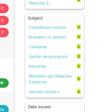
Relações E...
Subject
Assistência consular
1
Brasileiro no exterior
1
Cidadania
1
Gestão de processos
1
Itamaraty
1
Ministério das Relações
1
Exteriores
Servidor público
1
Date issued