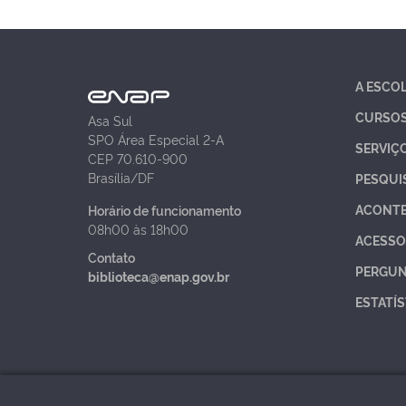
A ESCO
CURSO
Asa Sul
SPO Área Especial 2-A
SERVIÇ
CEP 70.610-900
Brasília/DF
PESQUI
ACONT
Horário de funcionamento
08h00 às 18h00
ACESSO
Contato
PERGUN
biblioteca@enap.gov.br
ESTATÍS