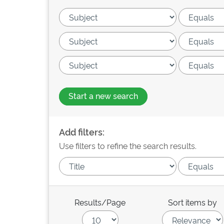
Start a new search
Add filters:
Use filters to refine the search results.
Results/Page
Sort items by