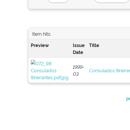
Item hits:
Preview
Issue
Title
Date
1999-
Consulados itinera
03
p