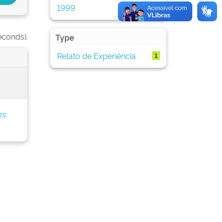
1999
1
econds).
Type
Relato de Experiência
1
es