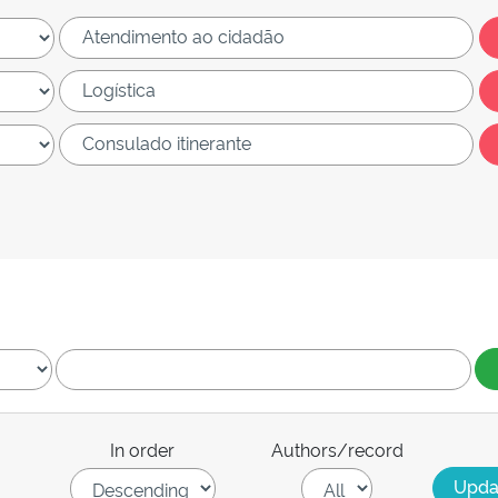
In order
Authors/record