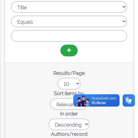
Results/Page
Sort items by
In order
Authors/record