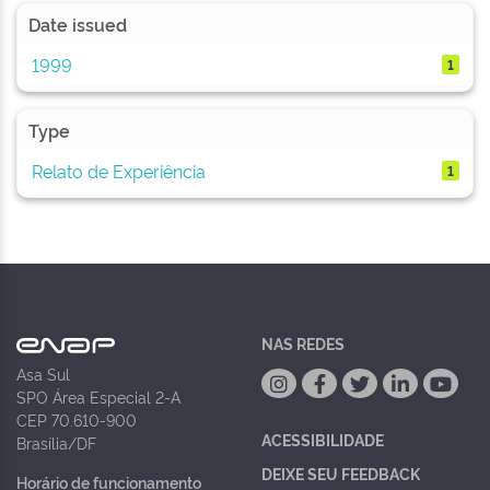
Date issued
1999
1
Type
Relato de Experiência
1
NAS REDES
Asa Sul
SPO Área Especial 2-A
CEP 70.610-900
ACESSIBILIDADE
Brasília/DF
DEIXE SEU FEEDBACK
Horário de funcionamento