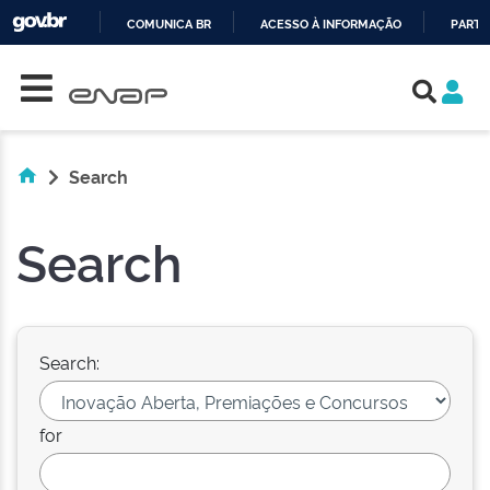
COMUNICA BR
ACESSO À INFORMAÇÃO
PARTI
Skip navigation
IR
PARA
O
CONTEÚDO
Search
Search
Search:
for