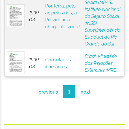
Social (MPAS).
Por terra, pelo
Instituto Nacional
1999-
ar, pelos rios, a
do Seguro Social
03
Previdência
(INSS).
chega até você !
Superintendência
Estadual do Rio
Grande do Sul
Brasil. Ministério
1999-
Consulados
das Relações
03
itinerantes
Exteriores (MRE)
previous
1
next