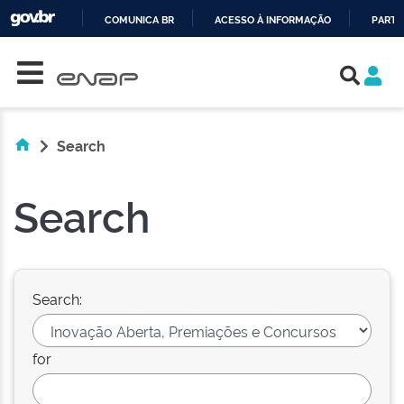
COMUNICA BR
ACESSO À INFORMAÇÃO
PARTI
Skip navigation
IR
PARA
O
CONTEÚDO
Search
Search
Search:
for