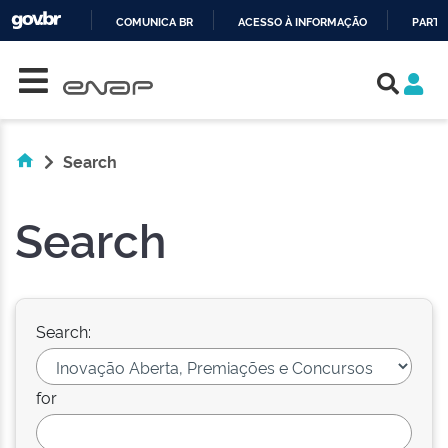
COMUNICA BR
ACESSO À INFORMAÇÃO
PARTI
Skip navigation
IR
PARA
O
CONTEÚDO
Search
Search
Search:
for