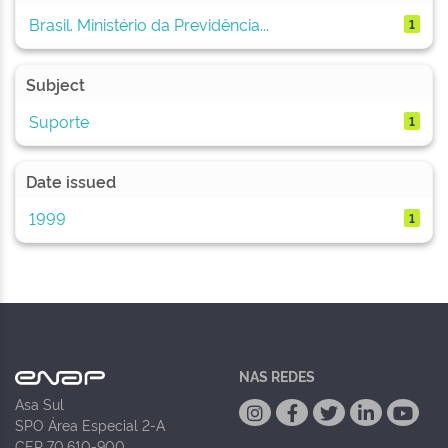
Brasil. Ministério da Previdência...
1
Subject
Suporte
1
Date issued
1999
1
NAS REDES
Asa Sul
SPO Área Especial 2-A
CEP 70.610-900