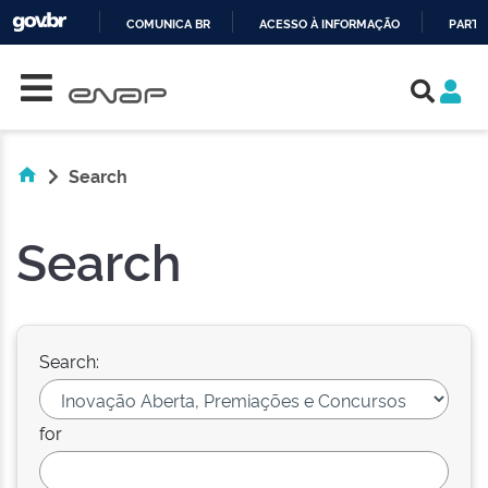
COMUNICA BR
ACESSO À INFORMAÇÃO
PARTI
Skip navigation
IR
PARA
O
CONTEÚDO
Search
Search
Search:
for