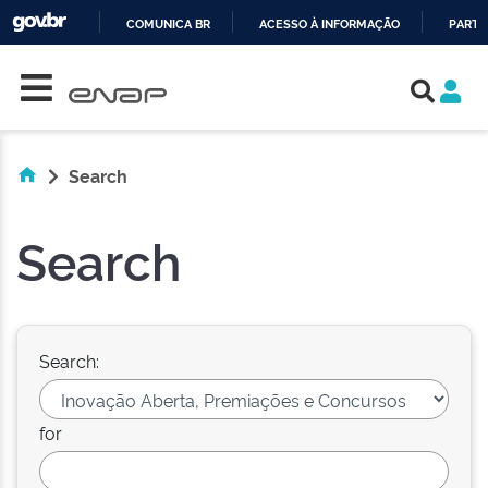
COMUNICA BR
ACESSO À INFORMAÇÃO
PARTI
Skip navigation
IR
PARA
O
CONTEÚDO
Search
Search
Search:
for