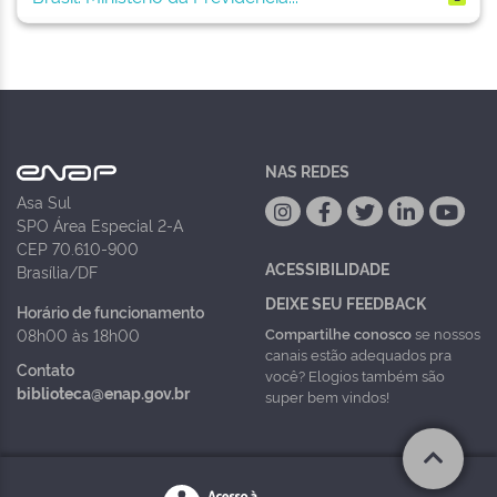
NAS REDES
Asa Sul
SPO Área Especial 2-A
CEP 70.610-900
ACESSIBILIDADE
Brasília/DF
DEIXE SEU FEEDBACK
Horário de funcionamento
Compartilhe conosco
se nossos
08h00 às 18h00
canais estão adequados pra
Contato
você? Elogios também são
biblioteca@enap.gov.br
super bem vindos!