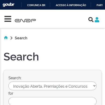
COMUNICA BR
ACESSO À INFORMAÇÃO
PARTI
Skip navigation
IR
PARA
O
CONTEÚDO
Search
Search
Search:
for