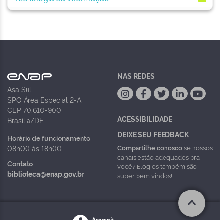
NAS REDES
Asa Sul
SPO Área Especial 2-A
CEP 70.610-900
ACESSIBILIDADE
Brasília/DF
DEIXE SEU FEEDBACK
Horário de funcionamento
Compartilhe conosco
se nossos
08h00 às 18h00
canais estão adequados pra
Contato
você? Elogios também são
biblioteca@enap.gov.br
super bem vindos!