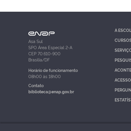
A ESCO
CURSO
Asa Sul
SPO Área Especial 2-A
SERVIÇ
CEP 70.610-900
Brasília/DF
PESQUI
ACONT
Horário de funcionamento
08h00 às 18h00
ACESSO
Contato
PERGUN
biblioteca@enap.gov.br
ESTATÍS