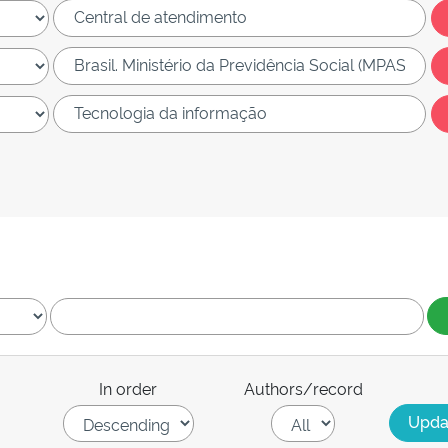
In order
Authors/record