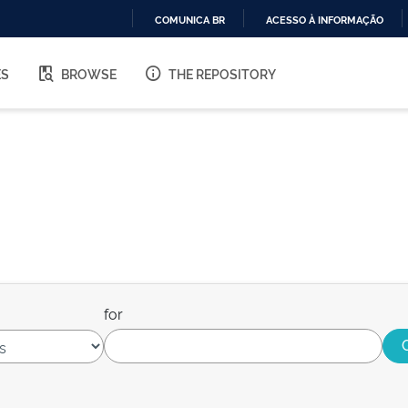
COMUNICA BR
ACESSO À INFORMAÇÃO
IR
PARA
ES
BROWSE
THE REPOSITORY
O
CONTEÚDO
for