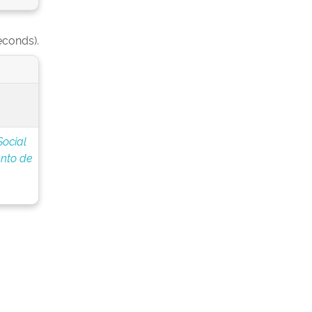
econds).
Social
nto de