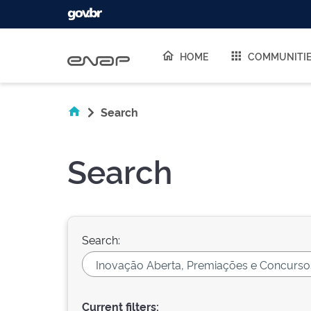
Skip navigation
HOME
COMMUNITI
Search
Search
Search:
Current filters: