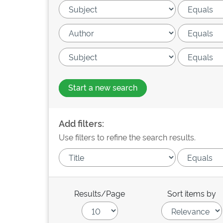
Start a new search
Add filters:
Use filters to refine the search results.
Results/Page
Sort items by