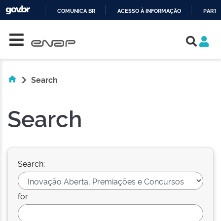
COMUNICA BR
ACESSO À INFORMAÇÃO
PARTI
Skip navigation
IR
PARA
O
CONTEÚDO
Search
Search
Search:
for