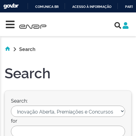
COMUNICA BR
ACESSO À INFORMAÇÃO
PARTI
Skip navigation
IR
PARA
O
CONTEÚDO
Search
Search
Search:
for