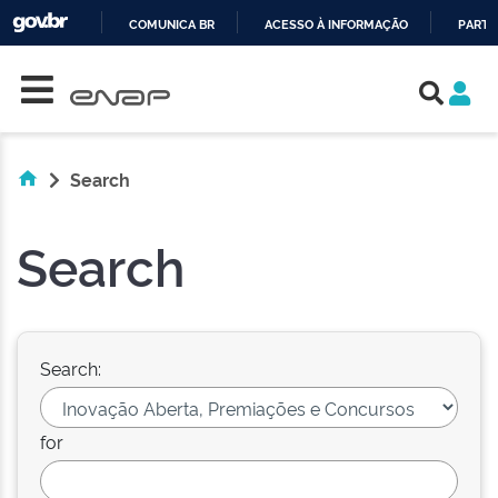
COMUNICA BR
ACESSO À INFORMAÇÃO
PARTI
Skip navigation
IR
PARA
O
CONTEÚDO
Search
Search
Search:
for