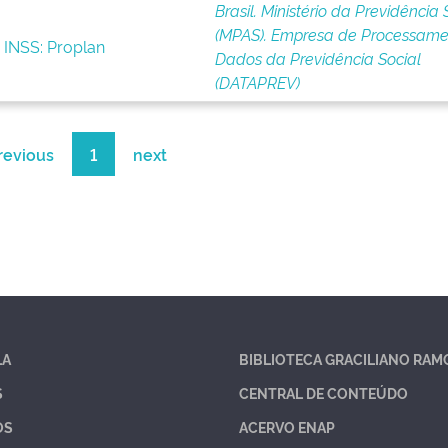
Brasil. Ministério da Previdência 
(MPAS). Empresa de Processame
 INSS: Proplan
Dados da Previdência Social
(DATAPREV)
revious
1
next
LA
BIBLIOTECA GRACILIANO RAM
S
CENTRAL DE CONTEÚDO
OS
ACERVO ENAP