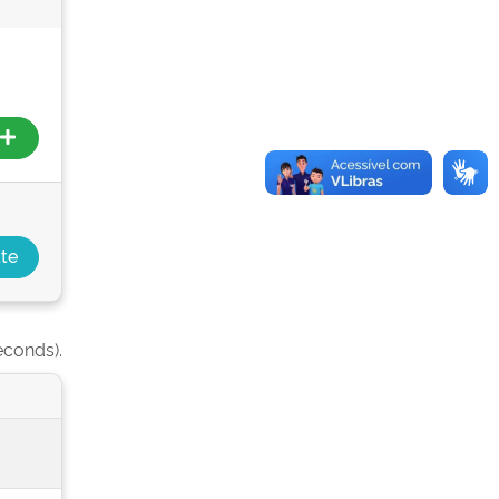
econds).