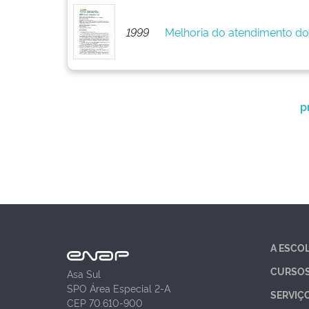
1999
Melhoria do atendimento do
p
A ESCO
CURSO
Asa Sul
SPO Área Especial 2-A
SERVIÇ
CEP 70.610-900