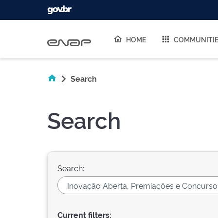
Skip navigation
HOME
COMMUNITI
Search
Search
Search:
Current filters: