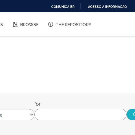
COMUNICA BR
ACESSO À INFORMAÇÃO
IR
PARA
ES
BROWSE
THE REPOSITORY
O
CONTEÚDO
for