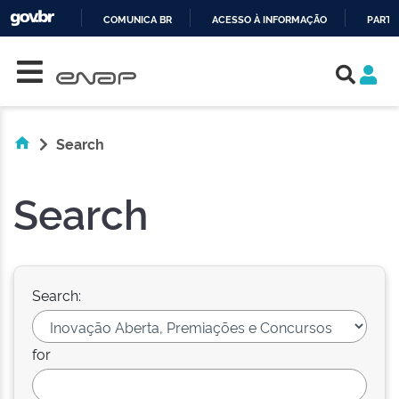
COMUNICA BR
ACESSO À INFORMAÇÃO
PARTI
Skip navigation
IR
PARA
O
CONTEÚDO
Search
Search
Search:
for