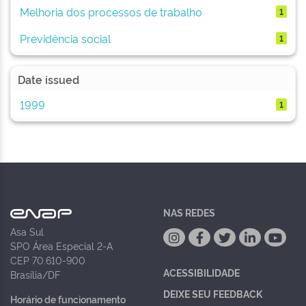
Melhoria dos processos de trabalho
1
Previdência social
1
Date issued
1999
1
NAS REDES
Asa Sul
SPO Área Especial 2-A
CEP 70.610-900
ACESSIBILIDADE
Brasília/DF
DEIXE SEU FEEDBACK
Horário de funcionamento