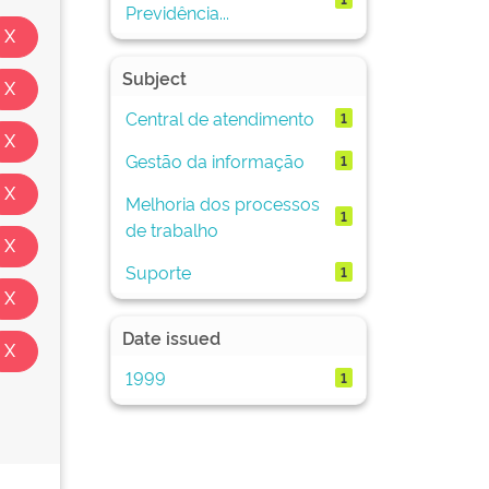
Previdência...
Subject
Central de atendimento
1
Gestão da informação
1
Melhoria dos processos
1
de trabalho
Suporte
1
Date issued
1999
1