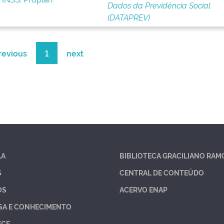
Dados da Previdência Social
(DATAPREV)
revious
1
next
LA
BIBLIOTECA GRACILIANO RAM
S
CENTRAL DE CONTEÚDO
OS
ACERVO ENAP
SA E CONHECIMENTO
ECE