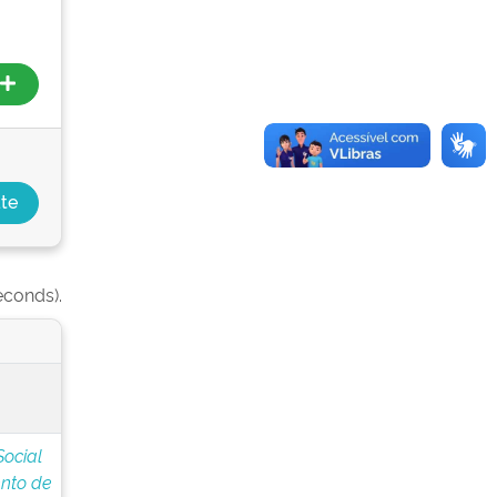
econds).
Social
nto de