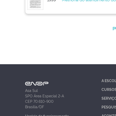
p
A ESCO
CURSO
Asa Sul
SPO Área Especial 2-A
SERVIÇ
CEP 70.610-900
Brasília/DF
PESQUI
ACONT
Horário de funcionamento