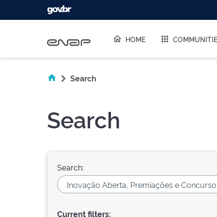
Skip navigation
HOME
COMMUNITI
Search
Search
Search:
Current filters: