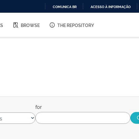
COMUNICA BR
ACESSO À INFORMAÇÃO
IR
PARA
ES
BROWSE
THE REPOSITORY
O
CONTEÚDO
for