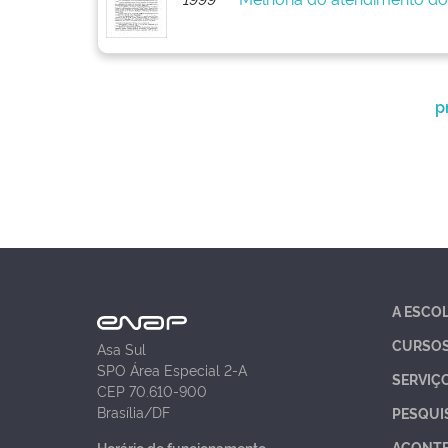
p
A ESCO
CURSO
Asa Sul
SPO Área Especial 2-A
SERVIÇ
CEP 70.610-900
Brasília/DF
PESQUI
ACONT
Horário de funcionamento