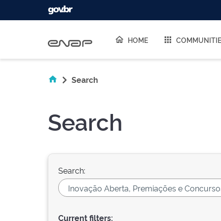
Skip navigation
HOME
COMMUNITI
Search
Search
Search:
Current filters: