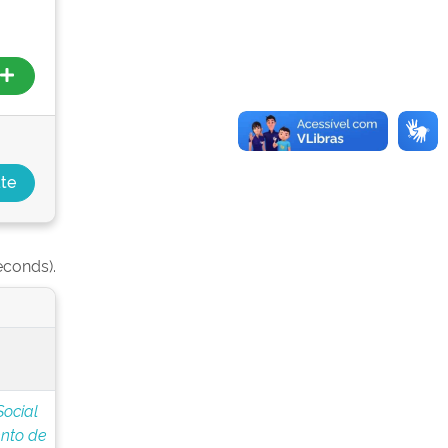
econds).
Social
nto de