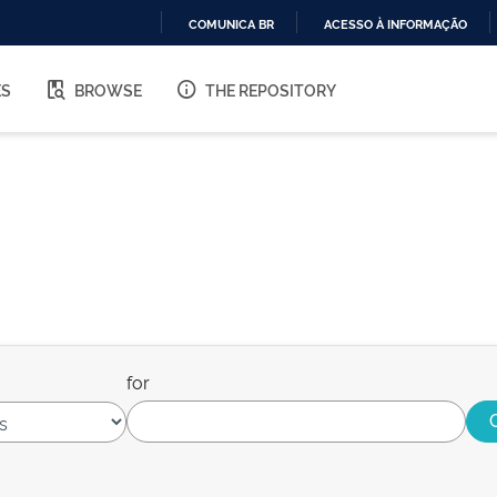
COMUNICA BR
ACESSO À INFORMAÇÃO
IR
PARA
ES
BROWSE
THE REPOSITORY
O
CONTEÚDO
for