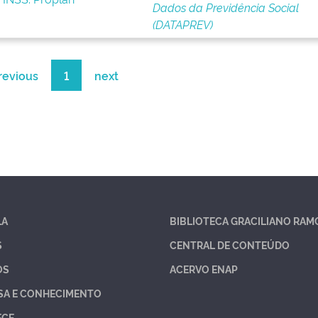
Dados da Previdência Social
(DATAPREV)
revious
1
next
LA
BIBLIOTECA GRACILIANO RAM
S
CENTRAL DE CONTEÚDO
OS
ACERVO ENAP
SA E CONHECIMENTO
ECE