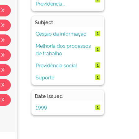
Previdência...
Subject
Gestão da informação
1
Melhoria dos processos
1
de trabalho
Previdência social
1
Suporte
1
Date issued
1999
1