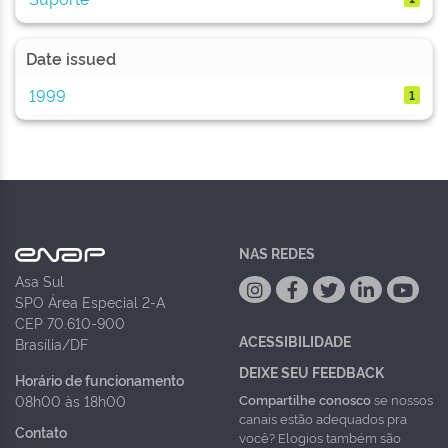
Date issued
1999
1
NAS REDES
Asa Sul
SPO Área Especial 2-A
CEP 70.610-900
ACESSIBILIDADE
Brasília/DF
DEIXE SEU FEEDBACK
Horário de funcionamento
Compartilhe conosco
se nossos
08h00 às 18h00
canais estão adequados pra
Contato
você? Elogios também são