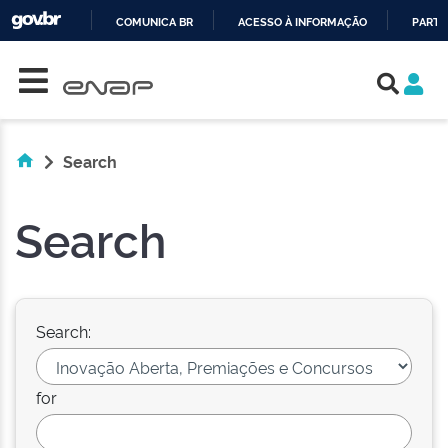
COMUNICA BR
ACESSO À INFORMAÇÃO
PARTI
Skip navigation
IR
PARA
O
CONTEÚDO
Search
Search
Search:
for