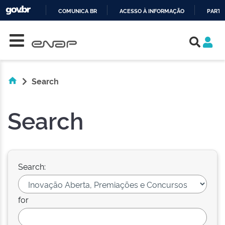
COMUNICA BR
ACESSO À INFORMAÇÃO
PARTI
Skip navigation
IR
PARA
O
CONTEÚDO
Search
Search
Search:
for