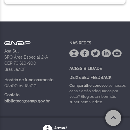
NAS REDES
Asa Sul
SPO Área Especial 2-A
CEP 70.610-900
ACESSIBILIDADE
Brasília/DF
DEIXE SEU FEEDBACK
Horário de funcionamento
Compartilhe conosco
se nossos
08h00 às 18h00
canais estão adequados pra
Contato
você? Elogios também são
biblioteca@enap.gov.br
super bem vindos!