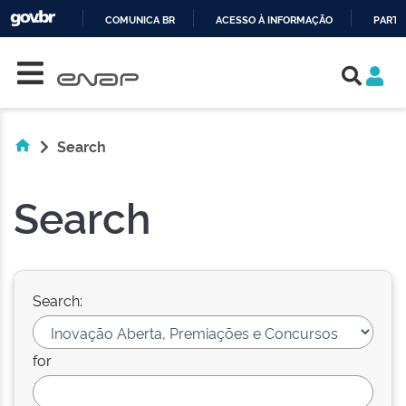
COMUNICA BR
ACESSO À INFORMAÇÃO
PARTI
Skip navigation
IR
PARA
O
CONTEÚDO
Search
Search
Search:
for