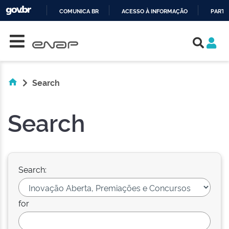
COMUNICA BR
ACESSO À INFORMAÇÃO
PARTI
Skip navigation
IR
PARA
O
CONTEÚDO
Search
Search
Search:
for