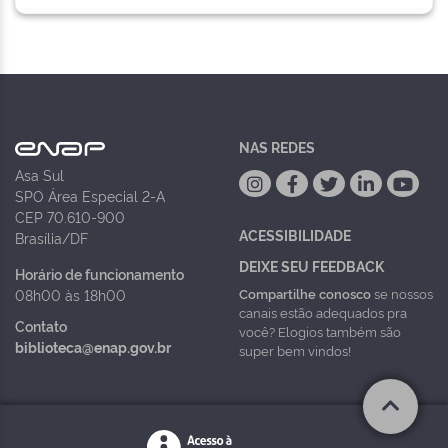
NAS REDES
Asa Sul
SPO Área Especial 2-A
CEP 70.610-900
ACESSIBILIDADE
Brasília/DF
DEIXE SEU FEEDBACK
Horário de funcionamento
Compartilhe conosco
se nossos
08h00 às 18h00
canais estão adequados pra
Contato
você? Elogios também são
biblioteca@enap.gov.br
super bem vindos!