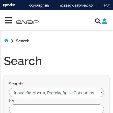
COMUNICA BR
ACESSO À INFORMAÇÃO
PARTI
Skip navigation
IR
PARA
O
CONTEÚDO
Search
Search
Search:
for