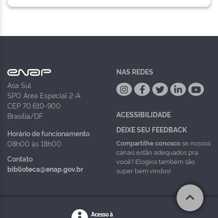
NAS REDES
Asa Sul
SPO Área Especial 2-A
CEP 70.610-900
ACESSIBILIDADE
Brasília/DF
DEIXE SEU FEEDBACK
Horário de funcionamento
Compartilhe conosco
se nossos
08h00 às 18h00
canais estão adequados pra
Contato
você? Elogios também são
biblioteca@enap.gov.br
super bem vindos!