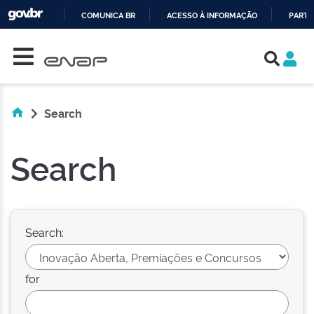
COMUNICA BR
ACESSO À INFORMAÇÃO
PARTI
Skip navigation
IR
PARA
O
CONTEÚDO
Search
Search
Search:
for