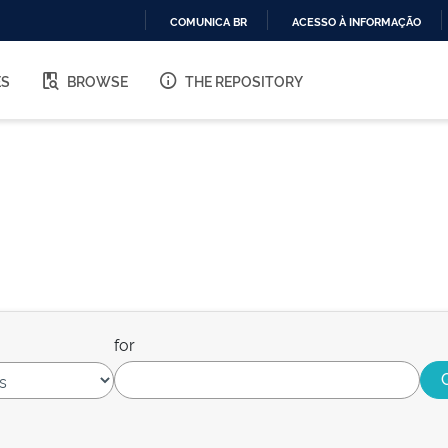
COMUNICA BR
ACESSO À INFORMAÇÃO
IR
PARA
ES
BROWSE
THE REPOSITORY
O
CONTEÚDO
for