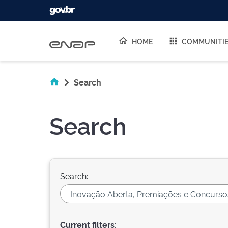
Skip navigation
HOME
COMMUNITI
Search
Search
Search:
Current filters: