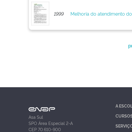
1999
Melhoria do atendimento do
p
A ESCO
CURSO
Asa Sul
SPO Área Especial 2-A
SERVIÇ
CEP 70.610-900