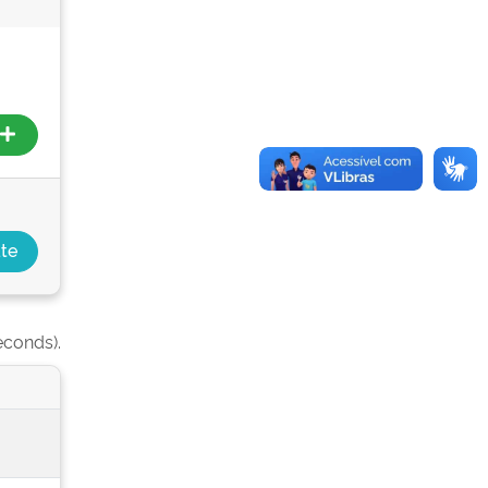
econds).