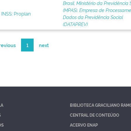
Brasil. Ministério da Previdência 
(MPAS). Empresa de Processame
 INSS: Proplan
Dados da Previdência Social
(DATAPREV)
revious
1
next
LA
BIBLIOTECA GRACILIANO RAM
S
CENTRAL DE CONTEÚDO
OS
ACERVO ENAP