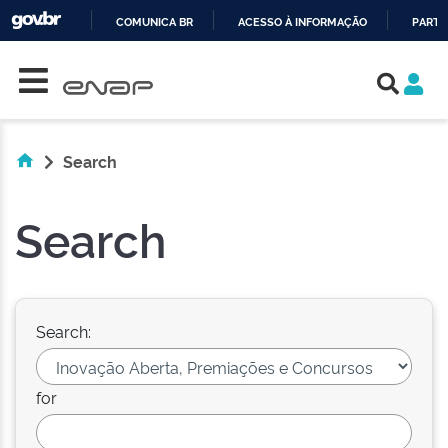
COMUNICA BR
ACESSO À INFORMAÇÃO
PARTI
Skip navigation
IR
PARA
O
CONTEÚDO
Search
Search
Search:
for