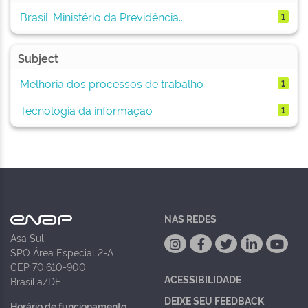
Brasil. Ministério da Previdência...
1
Subject
Melhoria dos processos de trabalho
1
Tecnologia da informação
1
NAS REDES
Asa Sul
SPO Área Especial 2-A
CEP 70.610-900
ACESSIBILIDADE
Brasília/DF
DEIXE SEU FEEDBACK
Horário de funcionamento