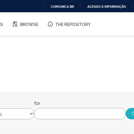
COMUNICA BR
ACESSO À INFORMAÇÃO
IR
PARA
ES
BROWSE
THE REPOSITORY
O
CONTEÚDO
for