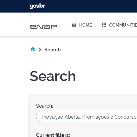
Skip navigation
HOME
COMMUNITI
Search
Search
Search:
Current filters: