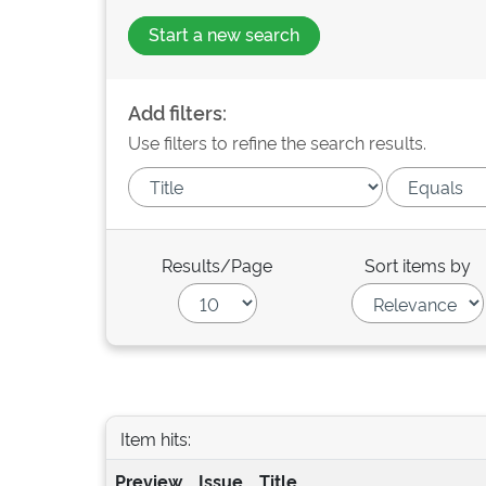
Start a new search
Add filters:
Use filters to refine the search results.
Results/Page
Sort items by
Item hits:
Preview
Issue
Title