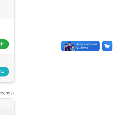
econds).