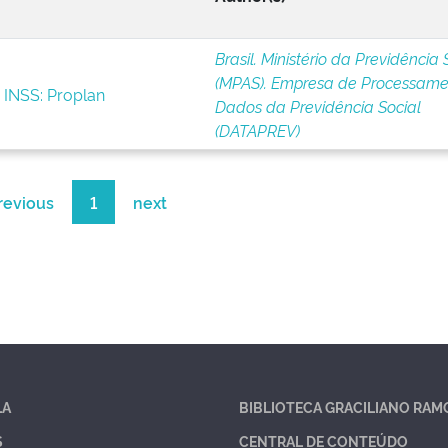
Brasil. Ministério da Previdência 
(MPAS). Empresa de Processame
 INSS: Proplan
Dados da Previdência Social
(DATAPREV)
revious
1
next
LA
BIBLIOTECA GRACILIANO RAM
S
CENTRAL DE CONTEÚDO