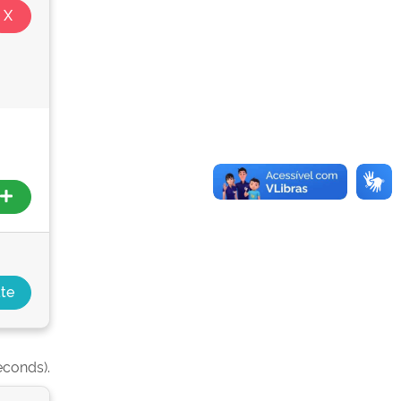
econds).