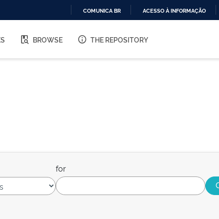
COMUNICA BR
ACESSO À INFORMAÇÃO
IR
PARA
ES
BROWSE
THE REPOSITORY
O
CONTEÚDO
for