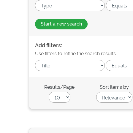
Start a new search
Add filters:
Use filters to refine the search results.
Results/Page
Sort items by