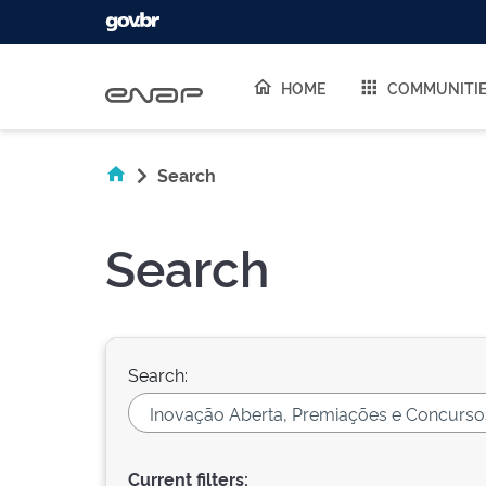
Skip navigation
HOME
COMMUNITI
Search
Search
Search:
Current filters: