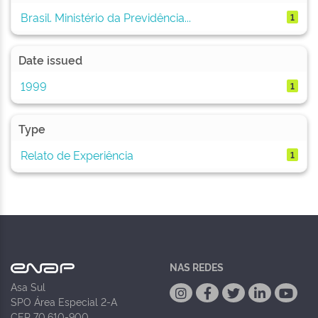
Brasil. Ministério da Previdência...
1
Date issued
1999
1
Type
Relato de Experiência
1
NAS REDES
Asa Sul
SPO Área Especial 2-A
CEP 70.610-900