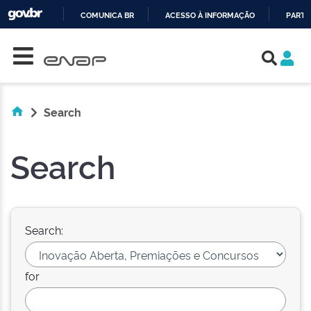
COMUNICA BR
ACESSO À INFORMAÇÃO
PARTI
Skip navigation
IR
PARA
O
CONTEÚDO
Search
Search
Search:
for