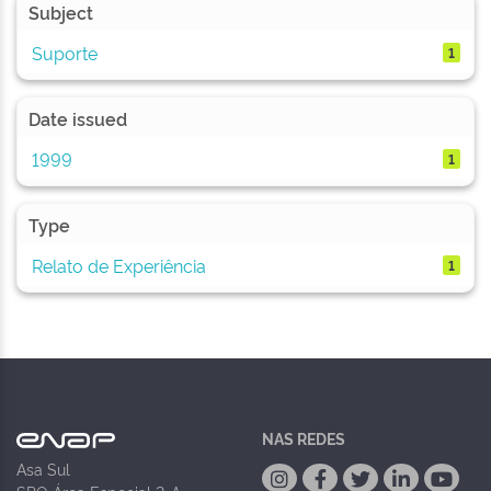
Subject
Suporte
1
Date issued
1999
1
Type
Relato de Experiência
1
NAS REDES
Asa Sul