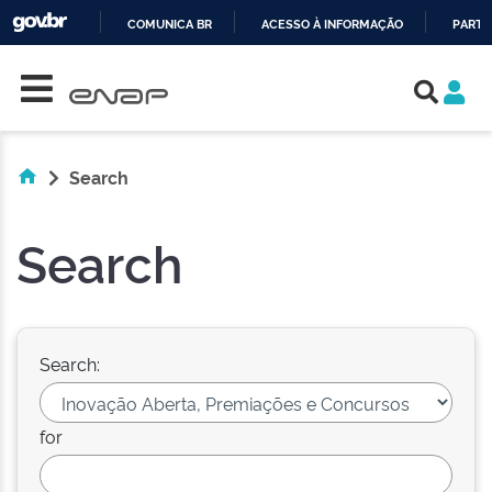
COMUNICA BR
ACESSO À INFORMAÇÃO
PARTI
Skip navigation
IR
PARA
O
CONTEÚDO
Search
Search
Search:
for