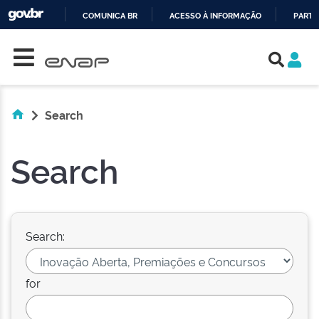
COMUNICA BR
ACESSO À INFORMAÇÃO
PARTI
Skip navigation
IR
PARA
O
CONTEÚDO
Search
Search
Search:
for