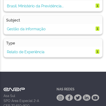
Brasil. Ministério da Previdência...
1
Subject
Gestão da informação
1
Type
Relato de Experiência
1
NAS REDES
Asa Sul
SPO Área Especial 2-A
CEP 70.610-900