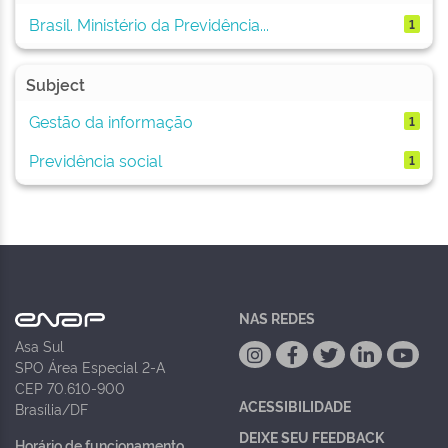
Brasil. Ministério da Previdência...
1
Subject
Gestão da informação
1
Previdência social
1
NAS REDES
Asa Sul
SPO Área Especial 2-A
CEP 70.610-900
ACESSIBILIDADE
Brasília/DF
DEIXE SEU FEEDBACK
Horário de funcionamento