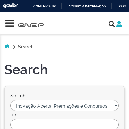
COMUNICA BR
ACESSO À INFORMAÇÃO
PARTI
Skip navigation
IR
PARA
O
CONTEÚDO
Search
Search
Search:
for