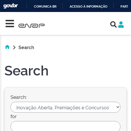
COMUNICA BR
ACESSO À INFORMAÇÃO
PARTI
Skip navigation
IR
PARA
O
CONTEÚDO
Search
Search
Search:
for