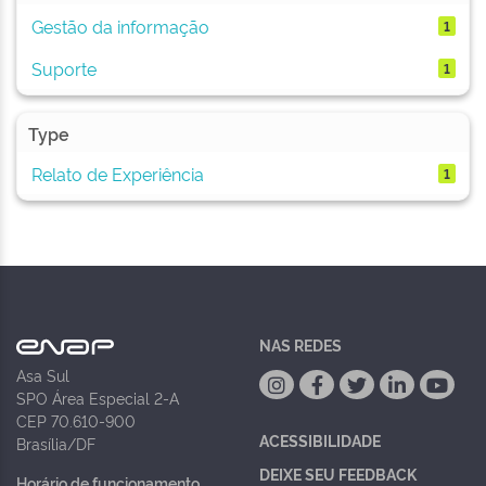
Gestão da informação
1
Suporte
1
Type
Relato de Experiência
1
NAS REDES
Asa Sul
SPO Área Especial 2-A
CEP 70.610-900
ACESSIBILIDADE
Brasília/DF
DEIXE SEU FEEDBACK
Horário de funcionamento