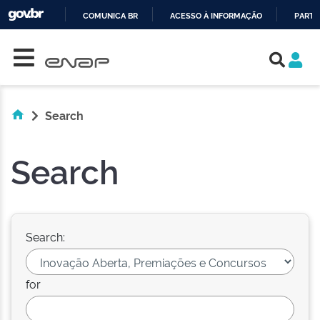
COMUNICA BR
ACESSO À INFORMAÇÃO
PARTI
Skip navigation
IR
PARA
O
CONTEÚDO
Search
Search
Search:
for