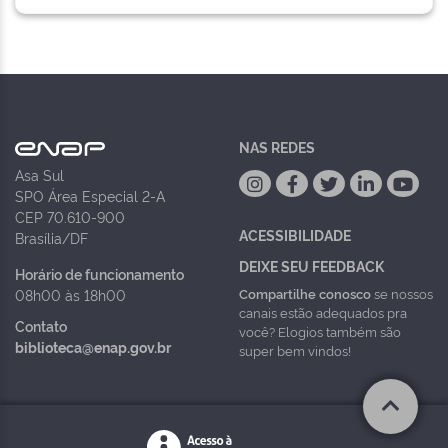
NAS REDES
Asa Sul
SPO Área Especial 2-A
CEP 70.610-900
ACESSIBILIDADE
Brasília/DF
DEIXE SEU FEEDBACK
Horário de funcionamento
Compartilhe conosco
se nossos
08h00 às 18h00
canais estão adequados pra
Contato
você? Elogios também são
biblioteca@enap.gov.br
super bem vindos!