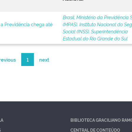
Brasil. Ministério da Previdência 
s, a Previdência chega até
(MPAS). Instituto Nacional do Se
Social (INSS). Superintendência
Estadual do Rio Grande do Sul
revious
1
next
LA
BIBLIOTECA GRACILIANO RAM
S
CENTRAL DE CONTEÚDO