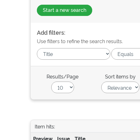
Start a new search
Add filters:
Use filters to refine the search results.
Results/Page
Sort items by
Item hits:
Preview
Issue
Title