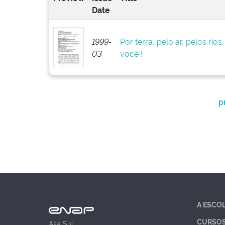
Date
1999-
Por terra, pelo ar, pelos rio
03
você !
p
A ESCO
CURSO
Asa Sul