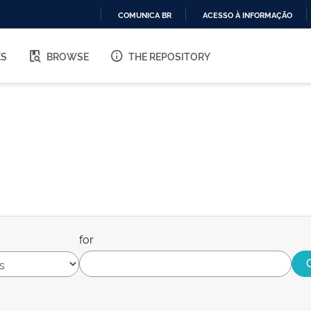
COMUNICA BR
ACESSO À INFORMAÇÃO
IR
PARA
ES
BROWSE
THE REPOSITORY
O
CONTEÚDO
for