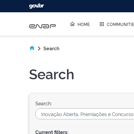
Skip navigation
HOME
COMMUNITI
Search
Search
Search:
Current filters: