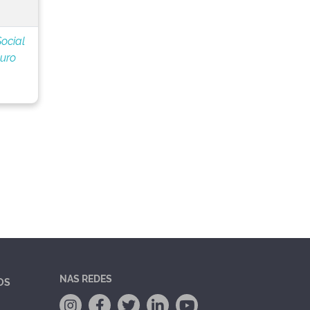
Social
guro
NAS REDES
OS