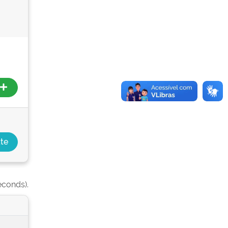
econds).