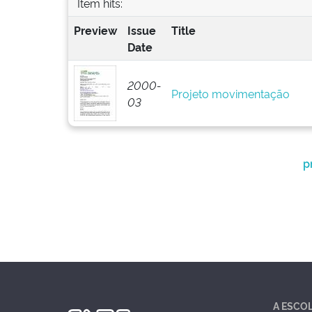
Item hits:
Preview
Issue
Title
Date
2000-
Projeto movimentação
03
p
A ESCO