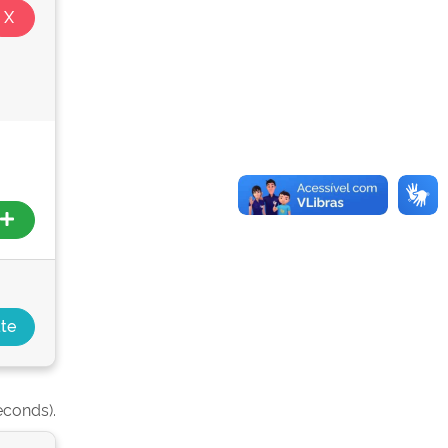
econds).