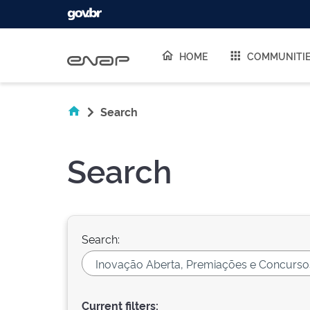
Skip navigation
HOME
COMMUNITI
Search
Search
Search:
Current filters: