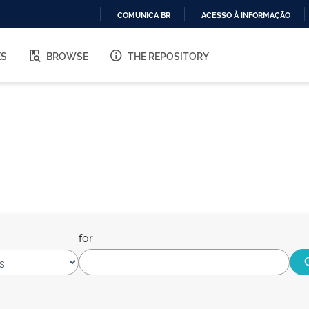
COMUNICA BR
ACESSO À INFORMAÇÃO
IR
PARA
ES
BROWSE
THE REPOSITORY
O
CONTEÚDO
for