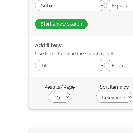
Start a new search
Add filters:
Use filters to refine the search results.
Results/Page
Sort items by