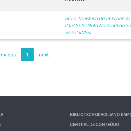
Brasil. Ministério da Previdência
(MPAS). Instituto Nacional do S
Social (INSS)
revious
1
next
LA
BIBLIOTECA GRACILIANO RAM
S
CENTRAL DE CONTEÚDO