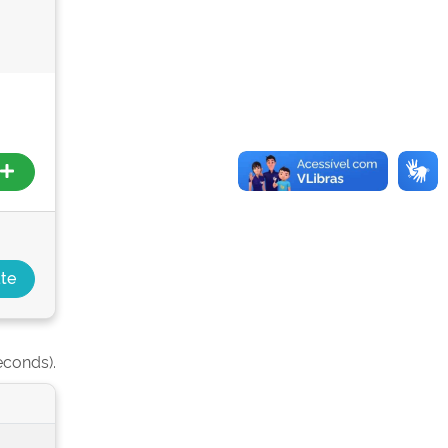
econds).