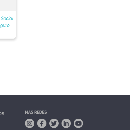
 Social
eguro
NAS REDES
OS