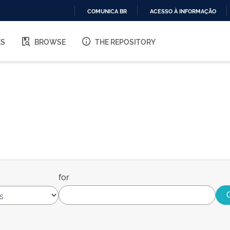
COMUNICA BR
ACESSO À INFORMAÇÃO
IR
PARA
ES
BROWSE
THE REPOSITORY
O
CONTEÚDO
for