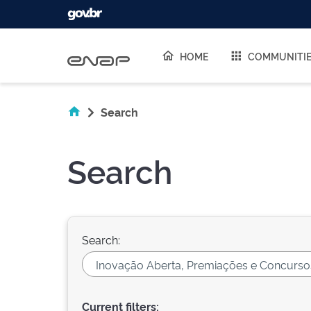
Skip navigation
HOME
COMMUNITI
Search
Search
Search:
Current filters: