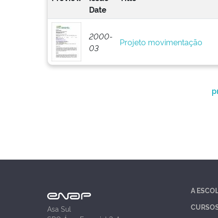
Date
2000-
Projeto movimentação
03
p
A ESCO
CURSO
Asa Sul