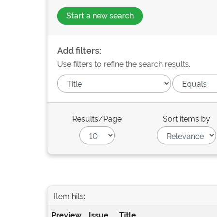
Start a new search
Add filters:
Use filters to refine the search results.
Results/Page
Sort items by
Item hits:
Preview
Issue
Title