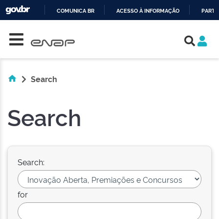
COMUNICA BR
ACESSO À INFORMAÇÃO
PARTI
Skip navigation
IR
PARA
O
CONTEÚDO
Search
Search
Search:
for