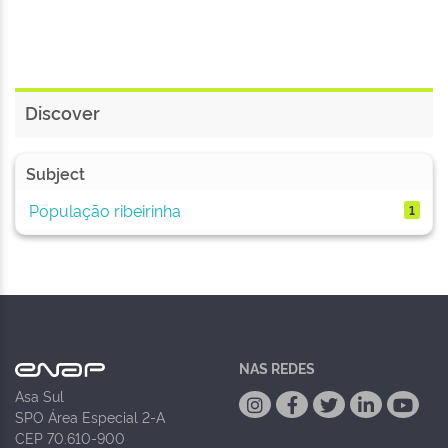
Discover
Subject
População ribeirinha
1
NAS REDES
Asa Sul
SPO Área Especial 2-A
CEP 70.610-900