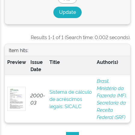
Results 1-1 of 1 (Search time: 0.002 seconds).
Item hits:
Preview
Issue
Title
Author(s)
Date
Brasil.
Ministério da
Sistema de cálculo
2000-
Fazenda (MF).
de acréscimos
03
Secretaria da
legais: SICALC
Receita
Federal (SRF)