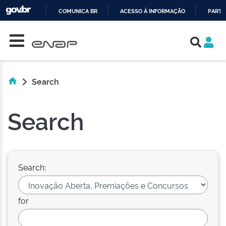
COMUNICA BR
ACESSO À INFORMAÇÃO
PARTI
Skip navigation
IR
PARA
O
CONTEÚDO
Search
Search
Search:
for