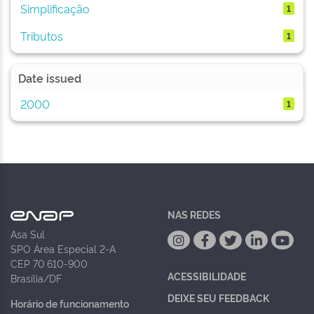
Simplificação
1
Tributos
1
Date issued
2000
1
NAS REDES
Asa Sul
SPO Área Especial 2-A
CEP 70.610-900
ACESSIBILIDADE
Brasília/DF
DEIXE SEU FEEDBACK
Horário de funcionamento