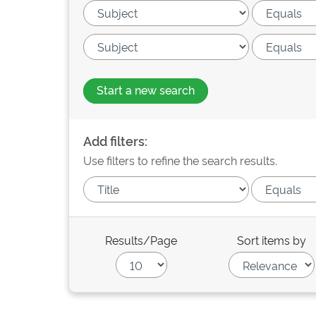
Start a new search
Add filters:
Use filters to refine the search results.
Results/Page
Sort items by