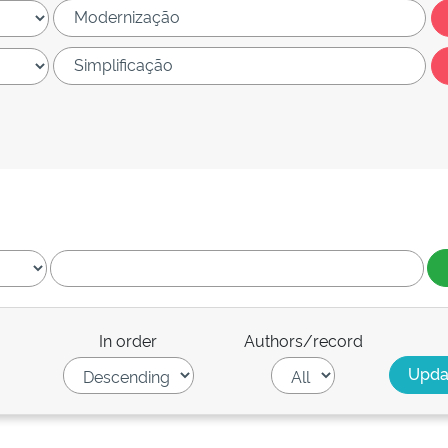
In order
Authors/record