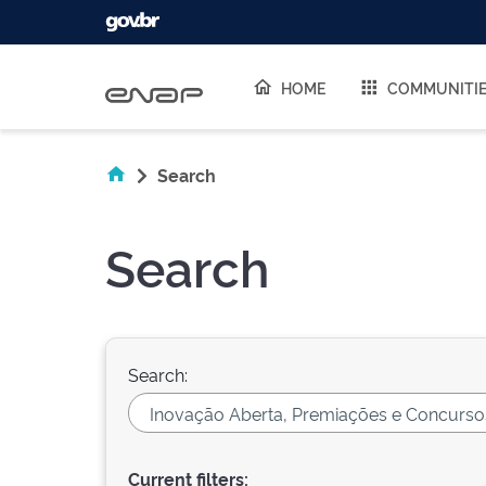
Skip navigation
HOME
COMMUNITI
Search
Search
Search:
Current filters: