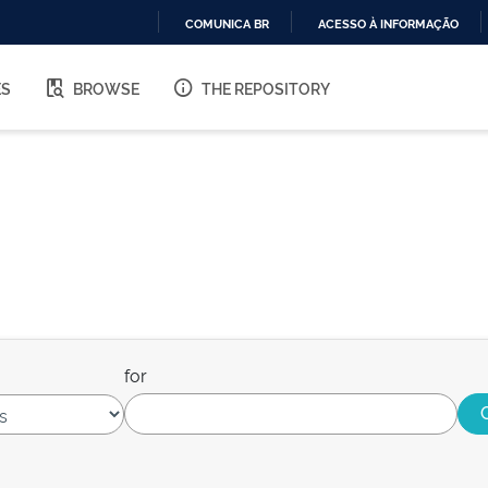
COMUNICA BR
ACESSO À INFORMAÇÃO
IR
PARA
ES
BROWSE
THE REPOSITORY
O
CONTEÚDO
for