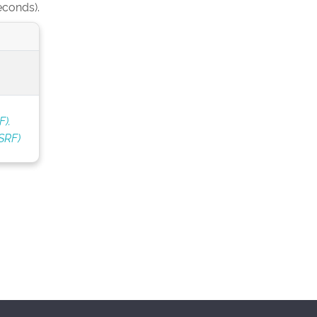
econds).
F).
SRF)