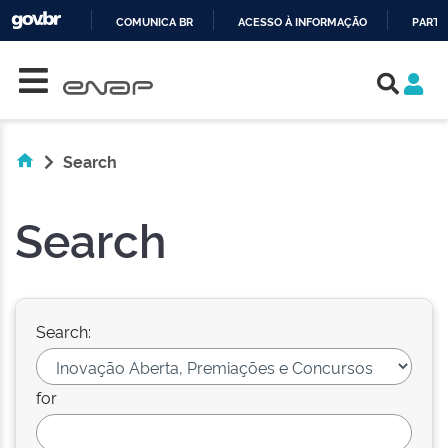
COMUNICA BR
ACESSO À INFORMAÇÃO
PARTI
Skip navigation
IR
PARA
O
CONTEÚDO
Search
Search
Search:
for