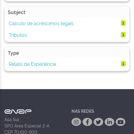
Subject
Cálculo de acréscimos legais
1
Tributos
1
Type
Relato de Experiência
1
NAS REDES
Asa Sul
SPO Área Especial 2-A
CEP 70.610-900