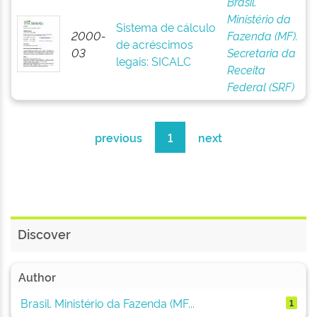
Brasil.
Ministério da
Sistema de cálculo
2000-
Fazenda (MF).
de acréscimos
03
Secretaria da
legais: SICALC
Receita
Federal (SRF)
previous
1
next
Discover
Author
Brasil. Ministério da Fazenda (MF...
1