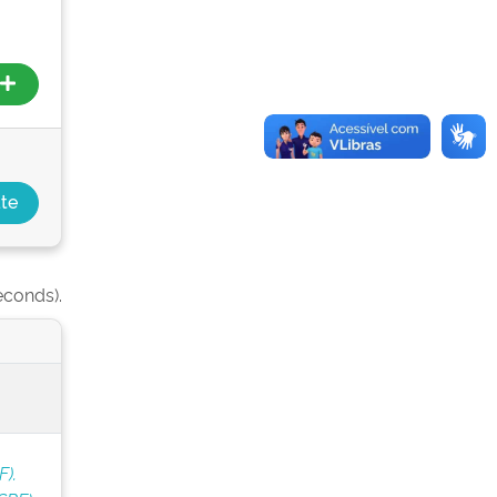
econds).
F).