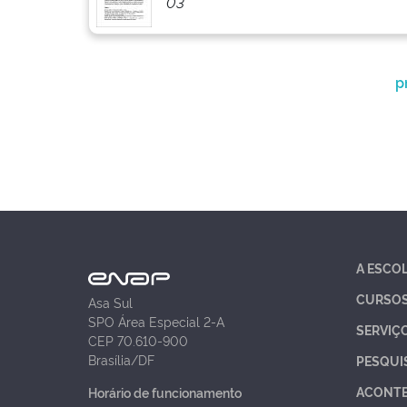
03
p
A ESCO
CURSO
Asa Sul
SPO Área Especial 2-A
SERVIÇ
CEP 70.610-900
Brasília/DF
PESQUI
ACONT
Horário de funcionamento