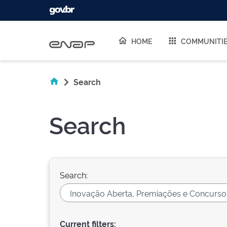
Skip navigation
HOME
COMMUNITI
Search
Search
Search:
Current filters: