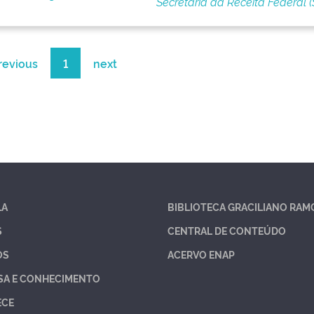
Secretaria da Receita Federal (
revious
1
next
LA
BIBLIOTECA GRACILIANO RAM
S
CENTRAL DE CONTEÚDO
OS
ACERVO ENAP
SA E CONHECIMENTO
ECE