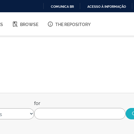
COMUNICA BR
ACESSO À INFORMAÇÃO
IR
PARA
ES
BROWSE
THE REPOSITORY
O
CONTEÚDO
for