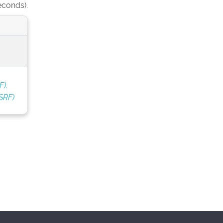
econds).
F).
SRF)