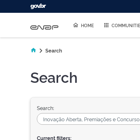
Skip navigation
HOME
COMMUNITI
Search
Search
Search:
Current filters: