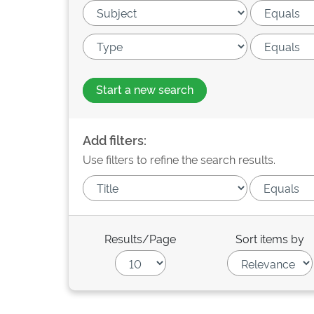
Start a new search
Add filters:
Use filters to refine the search results.
Results/Page
Sort items by